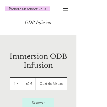
Prendre un rendez-vous
ODB Infusion
Immersion ODB
Infusion
60
euros
1 h
1
60 €
Quai de Meuse
Réserver