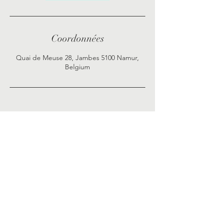
Coordonnées
Quai de Meuse 28, Jambes 5100 Namur,
Belgium
Politique de confidentialité
Termes et conditions
Mentions légales
Politique de cookies
© 2025 par ODB Infusion. Créé