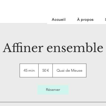
Accueil
À propos
Affiner ensemble
50
euros
45 min
4
50 €
Quai de Meuse
5
m
i
Réserver
n