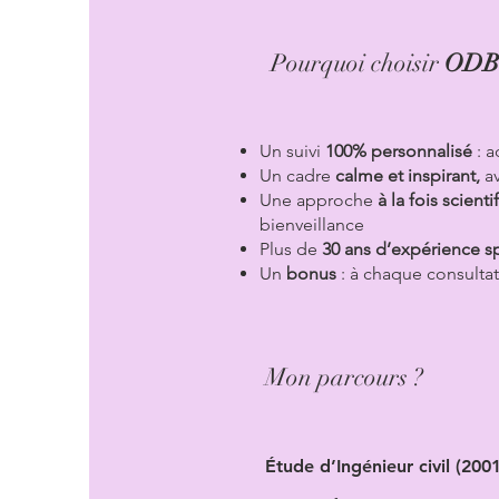
Pourquoi choisir
ODB 
Un suivi
100% personnalisé
: a
Un cadre
calme et inspirant,
av
Une approche
à la fois scien
bienveillance
Plus de
30 ans d’expérience s
Un
bonus
: à chaque consulta
Mon parcours ?
Étude d’Ingénieur civil (200