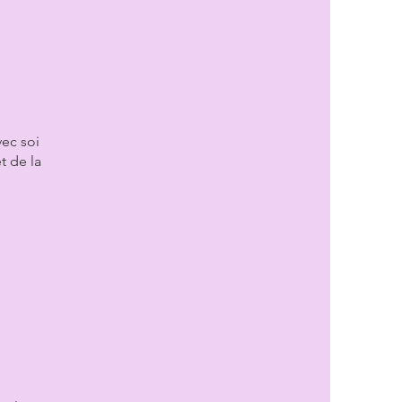
vec soi
t de la