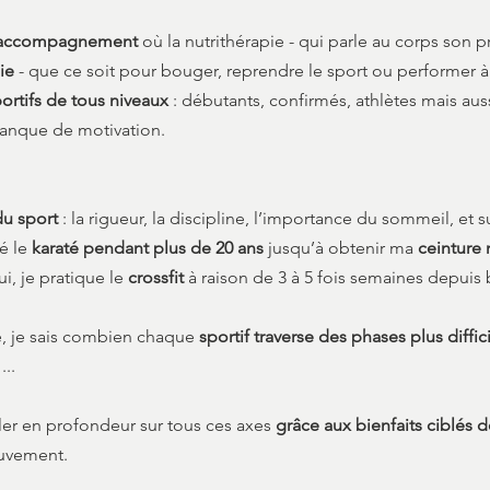
’accompagnement
où la nutrithérapie - qui parle au corps son p
ie
- que ce soit pour bouger, reprendre le sport ou performer à
ortifs de tous niveaux
: débutants, confirmés, athlètes mais aus
manque de motivation.
 du sport
: la rigueur, la discipline, l’importance du sommeil, et 
ué le
karaté pendant plus de 20 ans
jusqu’à obtenir ma
ceinture
i, je pratique le
crossfit
à raison de 3 à 5 fois semaines depuis
e, je sais combien chaque
sportif traverse des phases plus diffic
...
ller en profondeur sur tous ces axes
grâce aux bienfaits
ciblés d
ouvement.