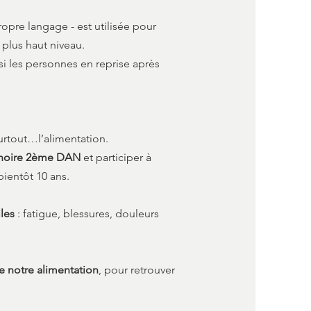
ropre langage - est utilisée pour
 plus haut niveau.
si les personnes en reprise après
surtout…l’alimentation.
 noire 2ème DAN
et participer à
 bientôt 10 ans.
iles
: fatigue, blessures, douleurs
e notre alimentation
, pour retrouver